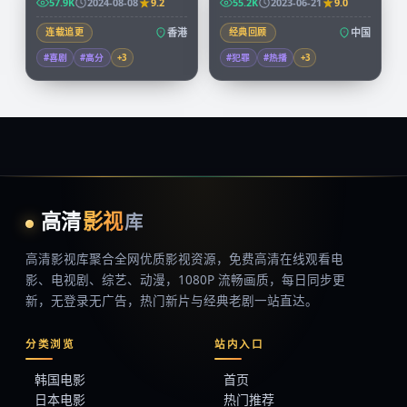
57.9K
2024-08-08
9.2
55.2K
2023-06-21
9.0
连载追更
香港
经典回顾
中国
#喜剧
#高分
+
3
#犯罪
#热播
+
3
高清
影视
库
高清影视库
聚合全网优质影视资源，
免费高清在线观看
电
影、电视剧、综艺、动漫，1080P 流畅画质，每日同步更
新，无登录无广告，热门新片与经典老剧一站直达。
分类浏览
站内入口
韩国电影
首页
日本电影
热门推荐