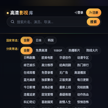
高清
影视
库
登录
注册
搜索
全部
日本
韩国
国家筛选：
分类筛选：
全部
免费高清
1080P
热播新片
院线大片
日韩剧集
欧美电影
华语佳作
动漫专区
综艺娱乐
高分推荐
经典回顾
热门排行
在线观看
免登录看
无广告
高速播放
蓝光画质
独家聚合
正版资源
每日更新
今日新增
本周必看
最新上线
完结剧集
连载追更
甜宠爱情
悬疑推理
动作热血
科幻奇幻
喜剧搞笑
剧情人生
惊悚恐怖