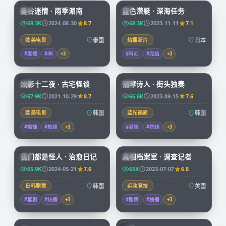
曼谷迷情 · 雨季湄南
蓝色潜艇 · 深海任务
CN
JP
69.3K
2024-08-30
8.7
68.3K
2023-11-11
7.1
欧美电影
泰国
热播新片
日本
#爱情
#4K
+
3
#科幻
#完结
+
3
99:25
67:32
烛影十二夜 · 古宅怪谈
钢琴诗人 · 街头独奏
KR
KR
67.9K
2021-10-29
8.7
66.6K
2023-09-15
7.6
欧美电影
韩国
蓝光画质
韩国
#惊悚
#热播
+
3
#爱情
#院线
+
3
66:08
50:05
我们都是怪人 · 治愈日记
真相档案室 · 调查记者
KR
CN
65.9K
2024-05-21
7.6
65K
2023-07-07
6.8
日韩剧集
韩国
运动竞技
美国
#喜剧
#热播
+
3
#剧情
#独播
+
3
73:38
99:34