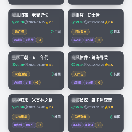
99:17
99:29
城北旧事 · 老街记忆
寒桥渡 · 武士传
CN
JP
80.3K
2024-03-15
7.5
79.9K
2021-12-04
8.6
无广告
中国
犯罪警匪
日本
#剧情
#院线
+
3
#战争
#独播
+
3
69:14
97:58
黑帮王朝 · 五十年代
海风信件 · 跨海寻爱
CN
KR
79.4K
2022-09-30
8.2
79.3K
2022-12-23
8.5
家庭温情
美国
无广告
韩国
#犯罪
#4K
+
3
#爱情
#热播
+
3
58:31
68:22
厨神归来 · 米其林之路
雾都侦探 · 维多利亚案
KR
CN
77.8K
2024-06-08
7.2
75.3K
2023-11-30
8.8
完结剧集
韩国
音乐歌舞
英国
#喜剧
#高分
+
3
#悬疑
#高分
+
3
99:40
99:36