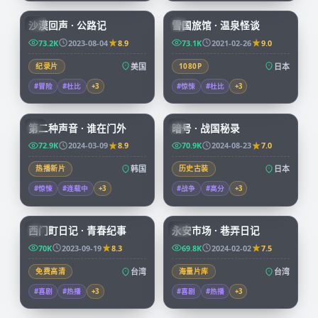
沙漠回声 · 公路记
雪国旅馆 · 温泉怪谈
CN
JP
73.2K
2023-08-04
8.9
73.1K
2021-02-26
9.0
纪录片
美国
1080P
日本
#冒险
#杜比
+
3
#惊悚
#杜比
+
3
72:34
99:04
第二种声音 · 谁在门外
暗号 · 战国秘录
KR
JP
72.9K
2024-03-09
8.9
70.9K
2024-08-23
7.0
热播新片
韩国
历史古装
日本
#惊悚
#连载中
+
3
#战争
#高分
+
3
70:38
99:47
西门町日记 · 青春纪事
永安市场 · 巷弄日记
TW
TW
70K
2023-09-19
8.3
69.8K
2024-02-02
7.5
免费高清
台湾
海量片库
台湾
#喜剧
#热播
+
3
#喜剧
#热播
+
3
99:03
45:53