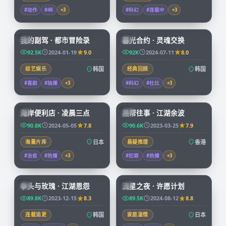
#动作
#4K
+
3
#科幻
#连载中
+
3
56:16
99:50
我的副驾 · 都市冒险录
暮光合约 · 灵魂交换
KR
KR
92.5K
2024-01-19
9.0
92K
2024-07-11
8.0
综艺娱乐
韩国
经典回顾
韩国
#喜剧
#独播
+
3
#科幻
#杜比
+
3
52:28
99:41
海岸便利店 · 凌晨三点
黑帮往事 · 江湖余波
JP
HK
90.8K
2024-05-05
7.8
90.6K
2023-03-25
7.9
海量片库
日本
悬疑推理
香港
#治愈
#热播
+
3
#犯罪
#热播
+
3
99:48
99:55
拳头与玫瑰 · 江湖恩怨
流星之夜 · 许愿计划
KR
JP
89.8K
2023-12-15
8.3
89.5K
2024-08-12
8.8
连载追更
韩国
家庭温情
日本