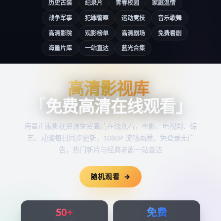
历史古装
纪录片
青春校园
家庭温情
战争军事
犯罪警匪
运动竞技
音乐歌舞
高清影院
观影榜单
高清剧场
免费看剧
海量片库
一站直达
蓝光合集
高清影视库
高清影视库
「
免费高清在线观看
」
海量正版影视资源
免费高清在线观看
，电影、电视剧、综
艺、动漫每日同步更新，1080P 流畅画质，免登录无广
告，热门新片与经典老剧一站直达
随机观看
50+
免费