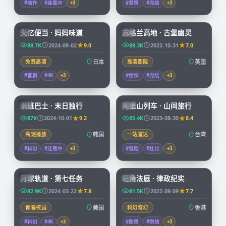
#动作
#连载中
+
3
#爱情
#完结
+
3
59:19
99:39
失忆便当 · 妈妈味道
苏格兰高地 · 古堡幽灵
JP
CN
88.7K
2024-09-02
9.0
88.3K
2022-10-31
7.0
免费高清
日本
高清影院
英国
#喜剧
#4K
+
3
#惊悚
#完结
+
3
99:15
59:04
末班巴士 · 末日独行
阿里山列车 · 山间旅行
KR
TW
87K
2024-10-01
9.2
85.4K
2023-08-30
8.4
高速播放
韩国
一站直达
台湾
#科幻
#连载中
+
3
#冒险
#杜比
+
3
99:57
45:15
月球轨道 · 第七任务
旺角法庭 · 律政纪实
CN
HK
82.9K
2024-03-22
7.8
81.5K
2022-09-09
7.7
青春校园
美国
科幻奇幻
香港
#科幻
#4K
+
3
#剧情
#院线
+
3