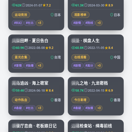
62K
2024-01-07
7.2
61.3K
2024-03-30
8.9
运动竞技
日本
观影榜单
日本
#科幻
#杜比
+
3
#剧情
#院线
+
3
99:21
91:43
凤梨田畔 · 夏日告白
棋圣 · 棋盘人生
TW
CN
60.9K
2022-08-08
9.2
60.8K
2022-11-05
8.4
蓝光合集
台湾
在线观看
中国
#爱情
#独播
+
3
#剧情
#高分
+
3
92:58
99:59
离岛追凶 · 海上密室
弹丸之地 · 九龙密档
HK
HK
59.4K
2024-06-18
8.4
58.7K
2022-04-15
6.9
动作热血
香港
今日新增
香港
#悬疑
#杜比
+
3
#悬疑
#独播
+
3
70:07
52:09
茶餐厅恋曲 · 老板娘日记
边境检查站 · 缉毒前线
HK
CN