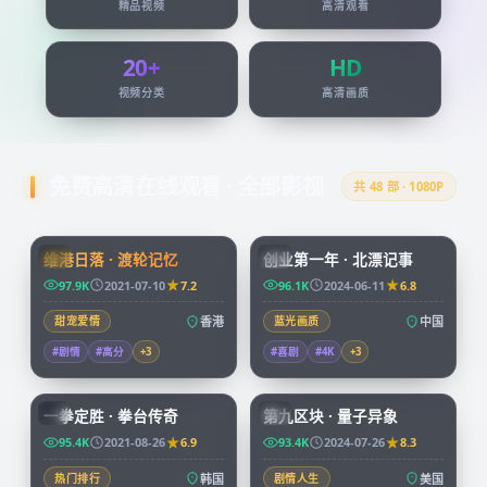
精品视频
高清观看
20+
HD
视频分类
高清画质
免费高清在线观看 · 全部影视
共
48
部 · 1080P
99:24
45:51
维港日落 · 渡轮记忆
创业第一年 · 北漂记事
HK
CN
97.9K
2021-07-10
7.2
96.1K
2024-06-11
6.8
甜宠爱情
香港
蓝光画质
中国
#剧情
#高分
+
3
#喜剧
#4K
+
3
96:07
99:49
一拳定胜 · 拳台传奇
第九区块 · 量子异象
KR
CN
95.4K
2021-08-26
6.9
93.4K
2024-07-26
8.3
热门排行
韩国
剧情人生
美国