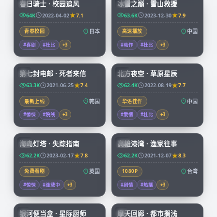
春日骑士 · 校园追风
冰雪之巅 · 雪山救援
JP
CN
64K
2022-04-02
7.1
63.6K
2023-12-30
7.9
青春校园
日本
高速播放
中国
#喜剧
#杜比
+
3
#动作
#杜比
+
3
99:14
99:01
第七封电邮 · 死者来信
北方夜空 · 草原星辰
KR
CN
63.3K
2021-06-25
7.4
62.4K
2022-08-19
7.7
最新上线
韩国
华语佳作
中国
#惊悚
#院线
+
3
#爱情
#杜比
+
3
99:30
99:55
海岛灯塔 · 失踪指南
高雄港湾 · 渔家往事
CN
TW
62.2K
2023-02-17
7.8
62.2K
2021-12-07
8.3
免费看剧
英国
1080P
台湾
#惊悚
#连载中
+
3
#剧情
#热播
+
3
59:46
45:37
银河便当盒 · 星际厨师
摩天回廊 · 都市搁浅
JP
JP